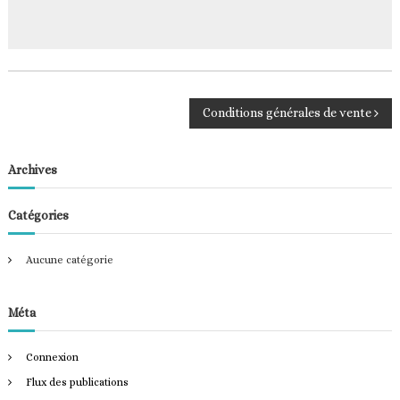
N
Conditions générales de vente
a
Archives
v
Catégories
i
Aucune catégorie
g
a
Méta
t
Connexion
Flux des publications
i