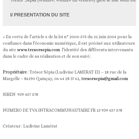
l
e
I/ PRESENTATION DU SITE
à
p
a
r
« En vertu de l’article 6 de la loi n° 2004-575 du 21 juin 2004 pour la
t
i
confiance dans l’économie numérique, il est précisé aux utilisateurs
r
du site
www.tresorsepia.com
l’identité des différents intervenants
d
dans le cadre de sa réalisation et de son suivi :
e
v
o
Propriétaire
: Trésor Sépia (Ludivine LAMERAT EI) – 18 rue de la
s
Margelle – 86190 Quinçay, 06 64 28 37 61,
tresorsepia@gmail.com
p
h
o
SIREN
939 457 578
t
o
s
NUMERO DE TVA INTRACOMMUNAUTAIRE FR 13 939 457 578
a
n
Créateur : Ludivine Lamérat
c
i
e