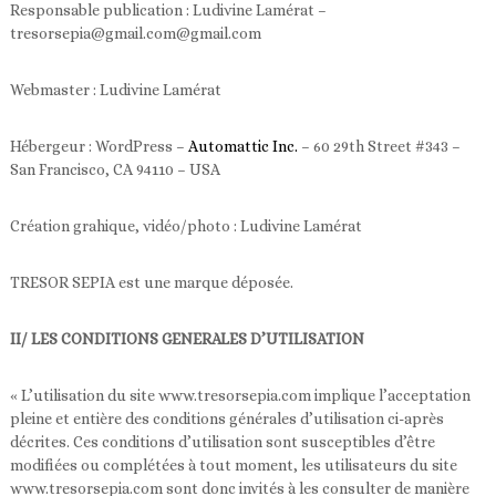
Responsable publication : Ludivine Lamérat –
n
tresorsepia@gmail.com@gmail.com
n
e
s
Webmaster : Ludivine Lamérat
…
Hébergeur : WordPress –
Automattic Inc.
– 60 29th Street #343 –
San Francisco, CA 94110 – USA
Création grahique, vidéo/photo : Ludivine Lamérat
TRESOR SEPIA est une marque déposée.
II/ LES CONDITIONS GENERALES D’UTILISATION
« L’utilisation du site www.tresorsepia.com implique l’acceptation
pleine et entière des conditions générales d’utilisation ci-après
décrites. Ces conditions d’utilisation sont susceptibles d’être
modifiées ou complétées à tout moment, les utilisateurs du site
www.tresorsepia.com sont donc invités à les consulter de manière